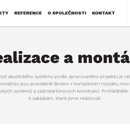
KTY
REFERENCE
O SPOLEČNOSTI
KONTAKT
alizace a mont
Realizace a montáže
Podle typu konstrukce
nosti akustického systému podle zpracovaného projektu je v
montážníci jsou pravidelně školeni v kompletním rozsahu mon
Kvalifikovaní montážníci s dlouholetou praxí,
Fotogalerie našich realizací kategorizovaná dle
kých systémů a sádrokartonových konstrukcí. Prohlédněte si 
kteří realizovali desítky různých zakázek.
typu konstrukce. Např. Minerální podhledy,
k zakázkám, které jsme realizovali.
dřevěné obklady, kovové podhledy, bezesparé
podhledy a další
VÍCE INFORMACÍ
VÍCE INFORMACÍ