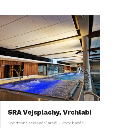
SRA Vejsplachy, Vrchlabí
Sportovně rekreační areál - krytý bazén