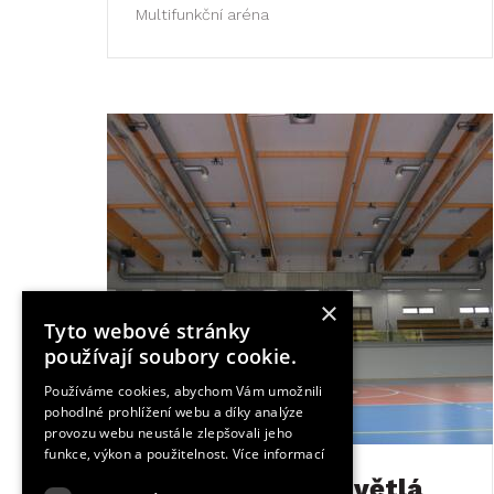
Multifunkční aréna
×
Tyto webové stránky
používají soubory cookie.
Používáme cookies, abychom Vám umožnili
pohodlné prohlížení webu a díky analýze
provozu webu neustále zlepšovali jeho
funkce, výkon a použitelnost.
Více informací
Sportovní hala Světlá