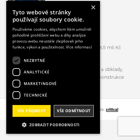
×
Tyto webové stránky
používají soubory cookie.
Používáme cookies, abychom Vám umožnili
Kino Svět Hodonín
pohodlné prohlížení webu a díky analýze
provozu webu neustále zlepšovali jeho
funkce, výkon a použitelnost.
Více informací
Celková hodnota realizované části:
4,5 mil Kč
Doba realizace:
09/2020 – 01/2021
NEZBYTNÉ
Použité materiály:
dřevěné podhledy a obklady,
ANALYTICKÉ
obklady Texaa, obklady Ecophon, SDK konstrukce
MARKETINGOVÉ
Rigips
TECHNICKÉ
Copyright 2026 by ESPRIT s.r.o.
made
VŠE PŘIJMOUT
VŠE ODMÍTNOUT
ZOBRAZIT PODROBNOSTI